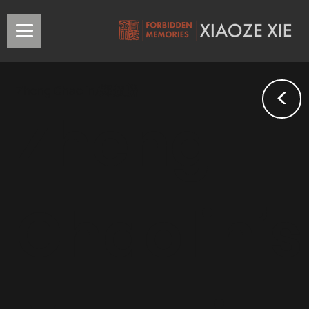
<
Zheng Chaolin/郑超麟
Zheng
Chaolin’s